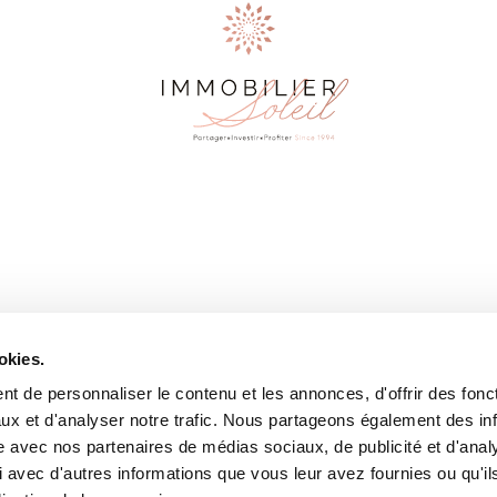
TELEPHONE
+33 (0)4 79 09 83 77
or Sale
MAIL
info@immobilier-soleil.
el
Follow us
Instagram
rge
okies.
English
t de personnaliser le contenu et les annonces, d'offrir des fonct
ux et d'analyser notre trafic. Nous partageons également des in
site avec nos partenaires de médias sociaux, de publicité et d'anal
 avec d'autres informations que vous leur avez fournies ou qu'il