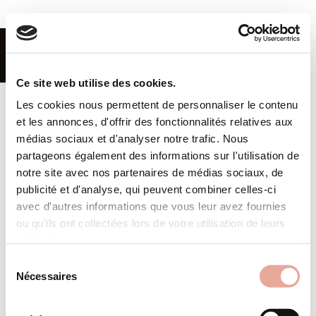
FR
|
EN
MENU
Ce site web utilise des cookies.
Les cookies nous permettent de personnaliser le contenu
Home
et les annonces, d'offrir des fonctionnalités relatives aux
Rental
médias sociaux et d'analyser notre trafic. Nous
partageons également des informations sur l'utilisation de
Buy
notre site avec nos partenaires de médias sociaux, de
publicité et d'analyse, qui peuvent combiner celles-ci
Renting Out
CGV
avec d'autres informations que vous leur avez fournies
Terms and conditions
Offer for Sale
ou qu'ils ont collectées lors de votre utilisation de leurs
services.
Subscribe to our newsletter
Valmorel
Sélection
Nécessaires
Concierge
du
OK
consentement
Agency